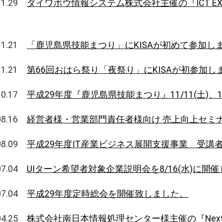
.11.29
ダイワボウ情報システム株式会社主催の『ICT EXPO
.11.21
「鹿児島県技能まつり」にKISAが初めて参加し
.11.21
第66回おはら祭り「夜祭り」にKISAが初参加し
.10.17
平成29年度『鹿児島県技能まつり』11/11(土)、1
.08.16
経営者様・営業部門責任者様向け 売上向上セミ
.08.09
平成29年度IT産業ビジネス展開支援事業 受講
.07.04
UIターン希望者対象企業説明会を8/16(水)に開
.07.04
平成29年度定時総会を開催致しました。
.04.25
株式会社南日本情報処理センター様主催の『Next-M