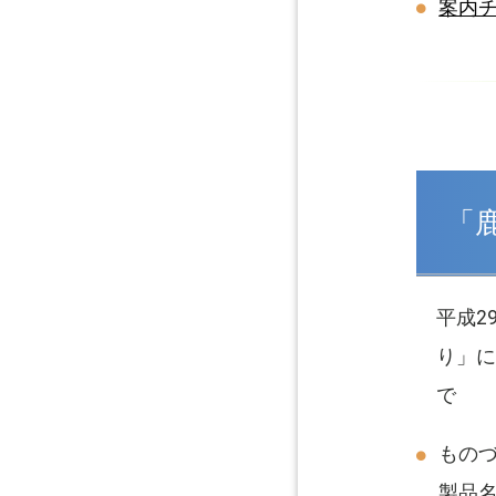
案内
「
平成2
り」に
で
もの
製品