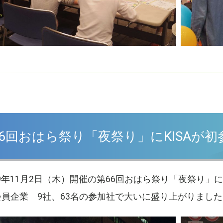
66回おはら祭り「夜祭り」にKISAが
9年11月2日（木）開催の第66回おはら祭り「夜祭り」に
A会員企業 9社、63名の参加社で大いに盛り上がりまし